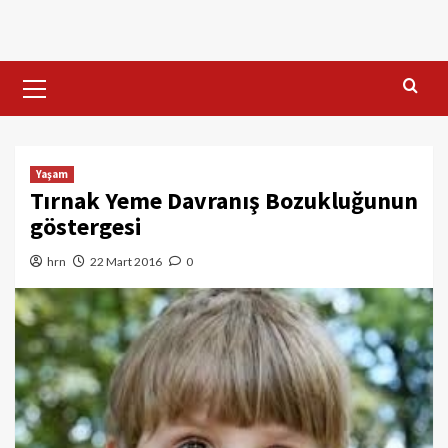
Skip
to
content
Primary
Menu
Yaşam
Tırnak Yeme Davranış Bozukluğunun
göstergesi
hrn
22 Mart 2016
0