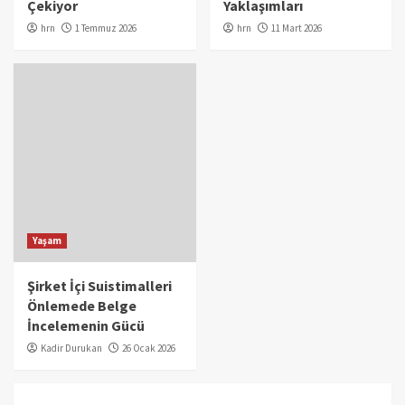
Çekiyor
Yaklaşımları
hrn
1 Temmuz 2026
hrn
11 Mart 2026
Yaşam
Şirket İçi Suistimalleri
Önlemede Belge
İncelemenin Gücü
Kadir Durukan
26 Ocak 2026