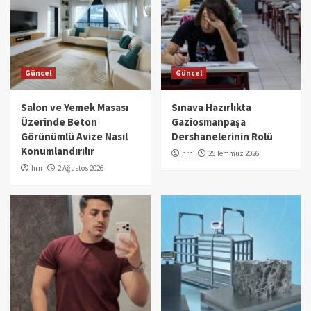
Güncel
Güncel
Salon ve Yemek Masası
Sınava Hazırlıkta
Üzerinde Beton
Gaziosmanpaşa
Görünümlü Avize Nasıl
Dershanelerinin Rolü
Konumlandırılır
hrn
25 Temmuz 2026
hrn
2 Ağustos 2026