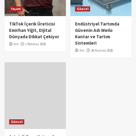
Yaşam
Güncel
TikTok İçerik Üreticisi
Endüstriyel Tartımda
Emirhan Yiğit, Dijital
Güvenin Adı Weilo
Dünyada Dikkat Çekiyor
Kantar ve Tartım
Sistemleri
hrn
1 Temmuz 2026
hrn
26 Haziran 2026
Güncel