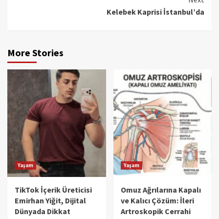
Kelebek Kaprisi İstanbul’da
More Stories
Yaşam
Yaşam
TikTok İçerik Üreticisi
Omuz Ağrılarına Kapalı
Emirhan Yiğit, Dijital
ve Kalıcı Çözüm: İleri
Dünyada Dikkat
Artroskopik Cerrahi