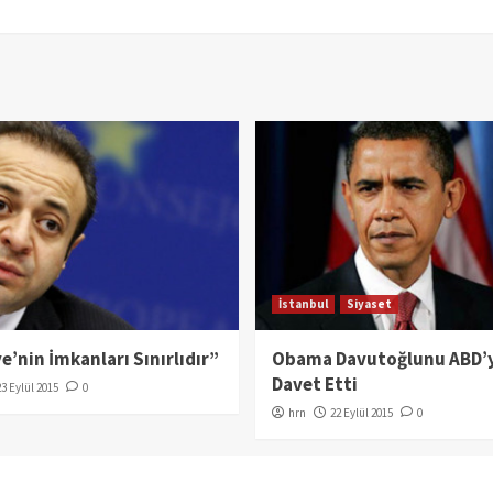
İstanbul
Siyaset
e’nin İmkanları Sınırlıdır”
Obama Davutoğlunu ABD’
Davet Etti
23 Eylül 2015
0
hrn
22 Eylül 2015
0