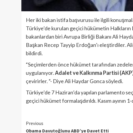
Her iki bakan istifa başvurusu ile ilgili konuşm
Türkiye’de kurulan geçici hükümetin Halkların 
bakanlardan biri Avrupa Birliği Bakanı Ali Hayd
Başkan Recep Tayyip Erdoğan’ı eleştirdiler. Ali
bildirdi.
“Seçimlerden önce hükümet tarafından zedelenen
uygulanıyor.
Adalet ve Kalkınma Partisi (AKP
çevirirler. “- Diye Ali Haydar Gonca söyledi.
Türkiye’de 7 Haziran’da yapılan parlamento seçi
geçici hükümet formalaşdırıldı. Kasım ayının 1-
Continue
Previous
Obama Davutoğlunu ABD’ye Davet Etti