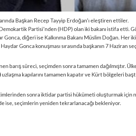
alarında Başkan Recep Tayyip Erdoğan’ı eleştiren ettiler.
Demokartik Partisi’nden (HDP) olan iki bakanı istifa etti.
ar Gonca, diğeri ise Kalkınma Bakanı Müslim Doğan. Her iki 
 Haydar Gonca konuşması sırasında başkanın 7 Haziran seçim
 barış süreci, seçimden sonra tamamen dağılmıştır. Ülkede 
)
uzlaşma kapılarını tamamen kapatır ve Kürt bölgeleri ba
mlerinden sonra iktidar partisi hükümeti oluşturmak için n
de ise, seçimlerin yeniden tekrarlanacağı bekleniyor.