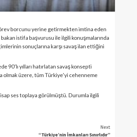
 Görev borcunu yerine getirmekten imtina eden
bakan istifa başvurusu ile ilgili konuşmalarında
lerinin sonuçlarına karşı savaş ilan ettiğini
90’lı yılları hatırlatan savaş konsepti
şta olmak üzere, tüm Türkiye’yi cehenneme
isap ses toplaya görülmüştü. Durumla ilgili
Next
“Türkiye’nin İmkanları Sınırlıdır”