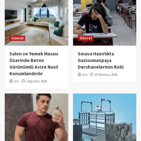
Güncel
Güncel
Salon ve Yemek Masası
Sınava Hazırlıkta
Üzerinde Beton
Gaziosmanpaşa
Görünümlü Avize Nasıl
Dershanelerinin Rolü
Konumlandırılır
hrn
25 Temmuz 2026
hrn
2 Ağustos 2026