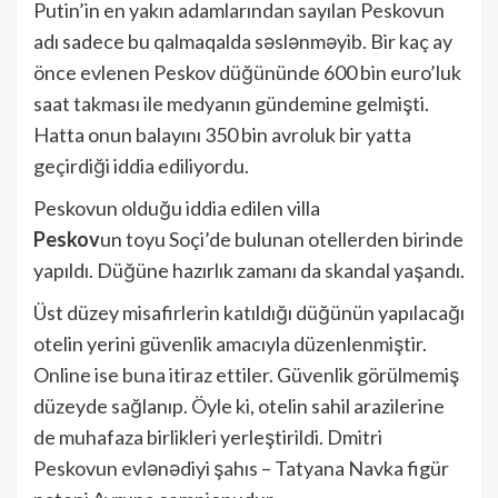
Putin’in en yakın adamlarından sayılan Peskovun
adı sadece bu qalmaqalda səslənməyib. Bir kaç ay
önce evlenen Peskov düğününde 600 bin euro’luk
saat takması ile medyanın gündemine gelmişti.
Hatta onun balayını 350 bin avroluk bir yatta
geçirdiği iddia ediliyordu.
Peskovun olduğu iddia edilen villa
Peskov
un toyu Soçi’de bulunan otellerden birinde
yapıldı. Düğüne hazırlık zamanı da skandal yaşandı.
Üst düzey misafirlerin katıldığı düğünün yapılacağı
otelin yerini güvenlik amacıyla düzenlenmiştir.
Online ise buna itiraz ettiler. Güvenlik görülmemiş
düzeyde sağlanıp. Öyle ki, otelin sahil arazilerine
de muhafaza birlikleri yerleştirildi. Dmitri
Peskovun evlənədiyi şahıs – Tatyana Navka figür