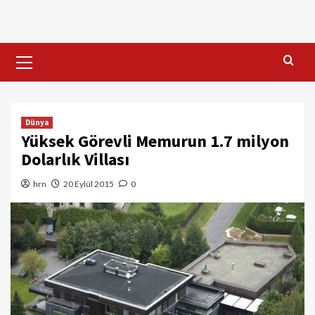
Skip
to
content
Primary
Menu
Dünya
Yüksek Görevli Memurun 1.7 milyon
Dolarlık Villası
hrn
20 Eylül 2015
0