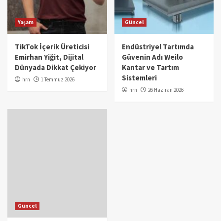
Yaşam
Güncel
TikTok İçerik Üreticisi
Endüstriyel Tartımda
Emirhan Yiğit, Dijital
Güvenin Adı Weilo
Dünyada Dikkat Çekiyor
Kantar ve Tartım
Sistemleri
hrn
1 Temmuz 2026
hrn
26 Haziran 2026
Güncel