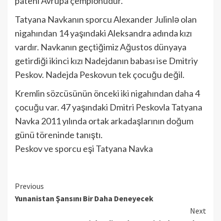
pateni Avrupa çempionudur.
Tatyana Navkanın sporcu Alexander Julinlə olan
nigahından 14 yaşındaki Aleksandra adında kızı
vardır. Navkanın geçtiğimiz Ağustos dünyaya
getirdiği ikinci kızı Nadejdanın babası ise Dmitriy
Peskov. Nadejda Peskovun tek çocuğu değil.
Kremlin sözcüsünün önceki iki nigahından daha 4
çocuğu var. 47 yaşındaki Dmitri Peskovla Tatyana
Navka 2011 yılında ortak arkadaşlarının doğum
günü töreninde tanıştı.
Peskov ve sporcu eşi Tatyana Navka
Continue
Previous
Yunanistan Şansını Bir Daha Deneyecek
Reading
Next