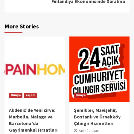
Finlandiya Ekonomisinde Daralma
More Stories
Dünya
Yaşam
Dünya
Akdeniz’de Yeni Zirve:
Şemikler, Mavişehir,
Marbella, Malaga ve
Bostanlı ve Örnekköy
Barcelona’da
Çilingir Hizmetleri
Gayrimenkul Fırsatları
Kadir Durukan