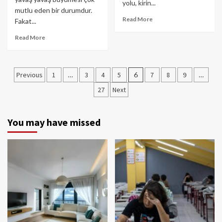
yolu, kirin...
mutlu eden bir durumdur.
Read More
Fakat...
Read More
Yazı
Previous
1
…
3
4
5
6
7
8
9
…
gezinmesi
27
Next
You may have missed