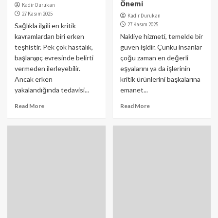
Önemi
Kadir Durukan
27 Kasım 2025
Kadir Durukan
27 Kasım 2025
Sağlıkla ilgili en kritik
kavramlardan biri erken
Nakliye hizmeti, temelde bir
teşhistir. Pek çok hastalık,
güven işidir. Çünkü insanlar
başlangıç evresinde belirti
çoğu zaman en değerli
vermeden ilerleyebilir.
eşyalarını ya da işlerinin
Ancak erken
kritik ürünlerini başkalarına
yakalandığında tedavisi...
emanet...
Read More
Read More