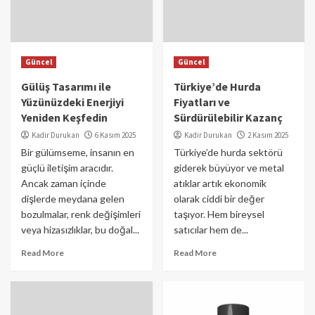
Güncel
Güncel
Gülüş Tasarımı ile
Türkiye’de Hurda
Yüzünüzdeki Enerjiyi
Fiyatları ve
Yeniden Keşfedin
Sürdürülebilir Kazanç
Kadir Durukan
6 Kasım 2025
Kadir Durukan
2 Kasım 2025
Bir gülümseme, insanın en
Türkiye’de hurda sektörü
güçlü iletişim aracıdır.
giderek büyüyor ve metal
Ancak zaman içinde
atıklar artık ekonomik
dişlerde meydana gelen
olarak ciddi bir değer
bozulmalar, renk değişimleri
taşıyor. Hem bireysel
veya hizasızlıklar, bu doğal...
satıcılar hem de...
Read More
Read More