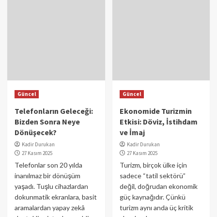
Güncel
Güncel
Telefonların Geleceği:
Ekonomide Turizmin
Bizden Sonra Neye
Etkisi: Döviz, İstihdam
Dönüşecek?
ve İmaj
Kadir Durukan
Kadir Durukan
27 Kasım 2025
27 Kasım 2025
Telefonlar son 20 yılda
Turizm, birçok ülke için
inanılmaz bir dönüşüm
sadece “tatil sektörü”
yaşadı. Tuşlu cihazlardan
değil, doğrudan ekonomik
dokunmatik ekranlara, basit
güç kaynağıdır. Çünkü
aramalardan yapay zekâ
turizm aynı anda üç kritik