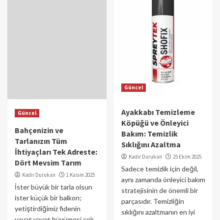
Güncel
Ayakkabı Temizleme
Güncel
Köpüğü ve Önleyici
Bahçenizin ve
Bakım: Temizlik
Tarlanızın Tüm
Sıklığını Azaltma
İhtiyaçları Tek Adreste:
Kadir Durukan
25 Ekim 2025
Dört Mevsim Tarım
Sadece temizlik için değil,
Kadir Durukan
1 Kasım 2025
aynı zamanda önleyici bakım
İster büyük bir tarla olsun
stratejisinin de önemli bir
ister küçük bir balkon;
parçasıdır. Temizliğin
yetiştirdiğimiz fidenin
sıklığını azaltmanın en iyi
yavaş yavaş büyümesi çok