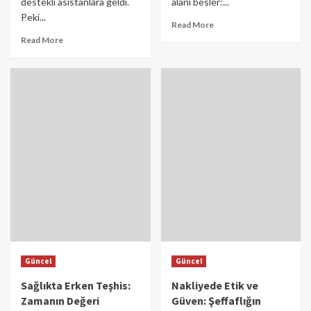
destekli asistanlara geldi.
alanı besler:...
Peki...
Read More
Read More
Güncel
Güncel
Sağlıkta Erken Teşhis:
Nakliyede Etik ve
Zamanın Değeri
Güven: Şeffaflığın