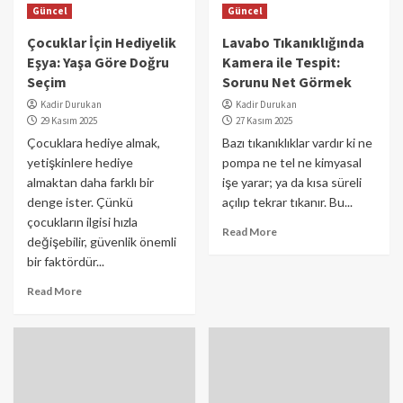
Güncel
Güncel
Çocuklar İçin Hediyelik
Lavabo Tıkanıklığında
Eşya: Yaşa Göre Doğru
Kamera ile Tespit:
Seçim
Sorunu Net Görmek
Kadir Durukan
Kadir Durukan
29 Kasım 2025
27 Kasım 2025
Çocuklara hediye almak,
Bazı tıkanıklıklar vardır ki ne
yetişkinlere hediye
pompa ne tel ne kimyasal
almaktan daha farklı bir
işe yarar; ya da kısa süreli
denge ister. Çünkü
açılıp tekrar tıkanır. Bu...
çocukların ilgisi hızla
Read More
değişebilir, güvenlik önemli
bir faktördür...
Read More