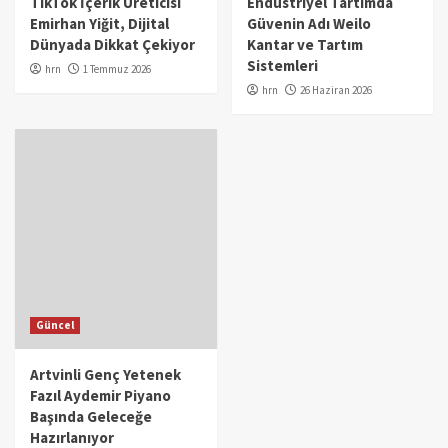
TikTok İçerik Üreticisi
Endüstriyel Tartımda
Emirhan Yiğit, Dijital
Güvenin Adı Weilo
Dünyada Dikkat Çekiyor
Kantar ve Tartım
Sistemleri
hrn
1 Temmuz 2026
hrn
26 Haziran 2026
Güncel
Artvinli Genç Yetenek
Fazıl Aydemir Piyano
Başında Geleceğe
Hazırlanıyor