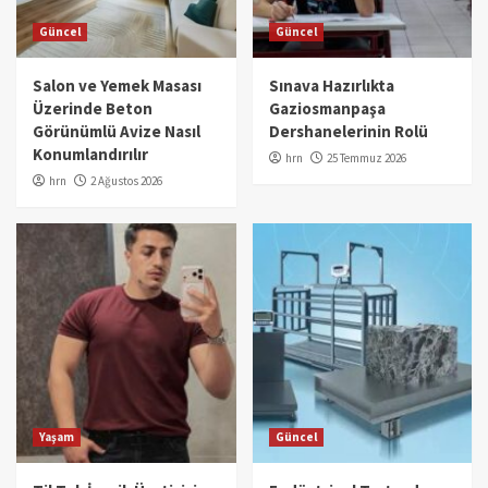
Güncel
Güncel
Salon ve Yemek Masası
Sınava Hazırlıkta
Üzerinde Beton
Gaziosmanpaşa
Görünümlü Avize Nasıl
Dershanelerinin Rolü
Konumlandırılır
hrn
25 Temmuz 2026
hrn
2 Ağustos 2026
Yaşam
Güncel