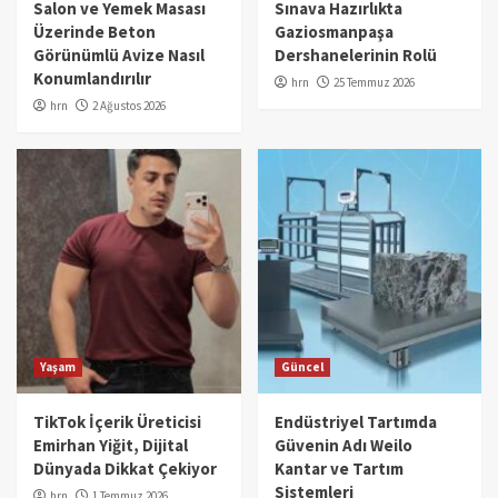
Salon ve Yemek Masası
Sınava Hazırlıkta
Üzerinde Beton
Gaziosmanpaşa
Görünümlü Avize Nasıl
Dershanelerinin Rolü
Konumlandırılır
hrn
25 Temmuz 2026
hrn
2 Ağustos 2026
Yaşam
Güncel
TikTok İçerik Üreticisi
Endüstriyel Tartımda
Emirhan Yiğit, Dijital
Güvenin Adı Weilo
Dünyada Dikkat Çekiyor
Kantar ve Tartım
Sistemleri
hrn
1 Temmuz 2026