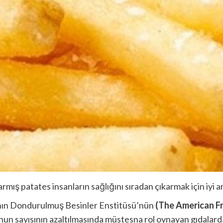
armış patates insanların sağlığını sıradan çıkarmak için iyi a
ka’nın Dondurulmuş Besinler Enstitüsü’nün
(The American F
un sayısının azaltılmasında müstesna rol oynayan gıdalardan