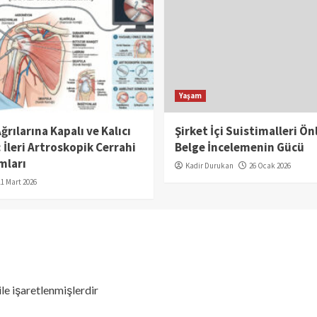
Yaşam
rılarına Kapalı ve Kalıcı
Şirket İçi Suistimalleri Ö
İleri Artroskopik Cerrahi
Belge İncelemenin Gücü
mları
Kadir Durukan
26 Ocak 2026
11 Mart 2026
ile işaretlenmişlerdir