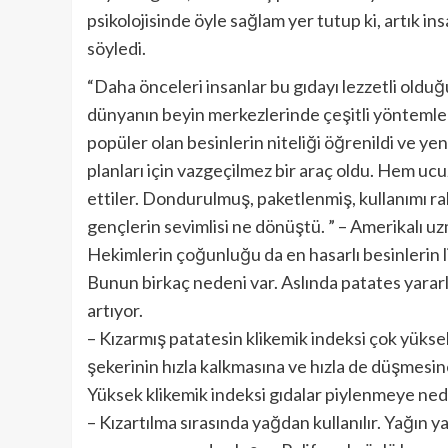
psikolojisinde öyle sağlam yer tutup ki, artık 
söyledi.
“Daha önceleri insanlar bu gıdayı lezzetli oldu
dünyanın beyin merkezlerinde çeşitli yöntemler
popüler olan besinlerin niteliği öğrenildi ve yeni
planları için vazgeçilmez bir araç oldu. Hem ucuz
ettiler. Dondurulmuş, paketlenmiş, kullanımı rah
gençlerin sevimlisi ne dönüştü. ” – Amerikalı u
Hekimlerin çoğunluğu da en hasarlı besinlerin l
Bunun birkaç nedeni var. Aslında patates yararlı 
artıyor.
– Kızarmış patatesin klikemik indeksi çok yükse
şekerinin hızla kalkmasına ve hızla de düşmesin
Yüksek klikemik indeksi gıdalar piylenmeye ned
– Kızartılma sırasında yağdan kullanılır. Yağın 