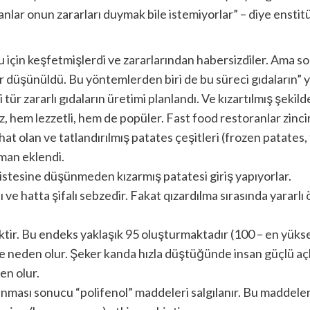
insanlar onun zararları duymak bile istemiyorlar” – diye en
ğu için keşfetmişlerdi ve zararlarından habersizdiler. Ama 
 düşünüldü. Bu yöntemlerden biri de bu süreci gıdaların” y
 tür zararlı gıdaların üretimi planlandı. Ve kızartılmış şekil
, hem lezzetli, hem de popüler. Fast food restoranlar zincir
at olan ve tatlandırılmış patates çeşitleri (frozen patates, 
zman eklendi.
istesine düşünmeden kızarmış patatesi giriş yapıyorlar.
ve hatta şifalı sebzedir. Fakat qızardılma sırasında yararlı ö
ktir. Bu endeks yaklaşık 95 oluşturmaktadır (100 – en yükse
e neden olur. Şeker kanda hızla düştüğünde insan güçlü açlı
en olur.
yanması sonucu “polifenol” maddeleri salgılanır. Bu maddeler 