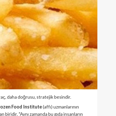
raç, daha doğrusu, stratejik besindir.
rozen Food Institute
(affı) uzmanlarının
 biridir. “Aynı zamanda bu gıda insanların