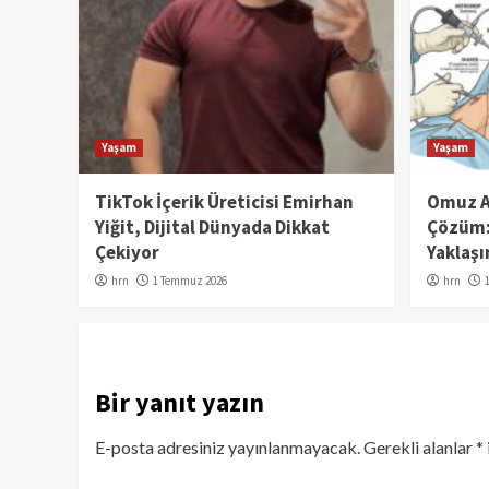
Yaşam
Yaşam
TikTok İçerik Üreticisi Emirhan
Omuz Ağ
Yiğit, Dijital Dünyada Dikkat
Çözüm: 
Çekiyor
Yaklaşı
hrn
1 Temmuz 2026
hrn
Bir yanıt yazın
E-posta adresiniz yayınlanmayacak.
Gerekli alanlar
*