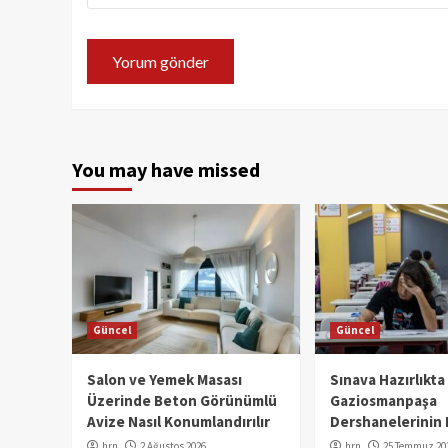
You may have missed
Güncel
Güncel
Salon ve Yemek Masası
Sınava Hazırlıkta
Üzerinde Beton Görünümlü
Gaziosmanpaşa
Avize Nasıl Konumlandırılır
Dershanelerinin 
hrn
2 Ağustos 2026
hrn
25 Temmuz 20