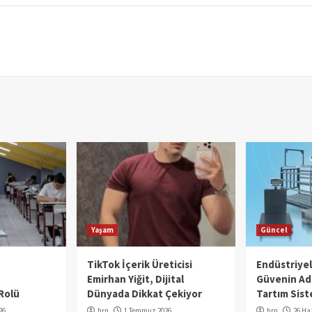
Yaşam
Güncel
TikTok İçerik Üreticisi
Endüstriye
Emirhan Yiğit, Dijital
Güvenin Adı
Rolü
Dünyada Dikkat Çekiyor
Tartım Sist
26
hrn
1 Temmuz 2026
hrn
26 Ha