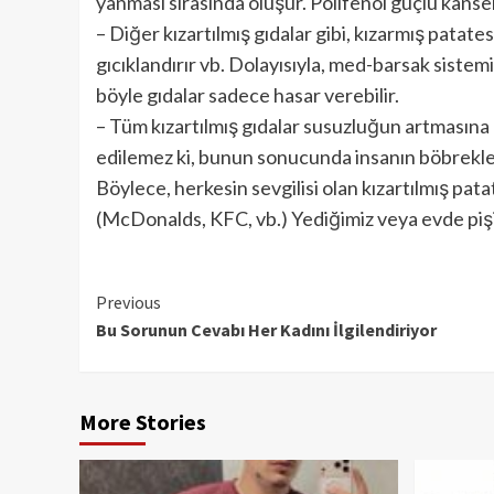
yanması sırasında oluşur. Polifenol güçlü kanser
– Diğer kızartılmış gıdalar gibi, kızarmış patate
gıcıklandırır vb. Dolayısıyla, med-barsak sistemi 
böyle gıdalar sadece hasar verebilir.
– Tüm kızartılmış gıdalar susuzluğun artmasına 
edilemez ki, bunun sonucunda insanın böbrekleri
Böylece, herkesin sevgilisi olan kızartılmış pata
(McDonalds, KFC, vb.) Yediğimiz veya evde pişir
Continue
Previous
Bu Sorunun Cevabı Her Kadını İlgilendiriyor
Reading
More Stories