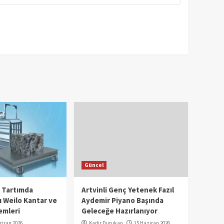
Güncel
l Tartımda
Artvinli Genç Yetenek Fazıl
 Weilo Kantar ve
Aydemir Piyano Başında
emleri
Geleceğe Hazırlanıyor
ziran 2026
Kadir Durukan
15 Haziran 2026