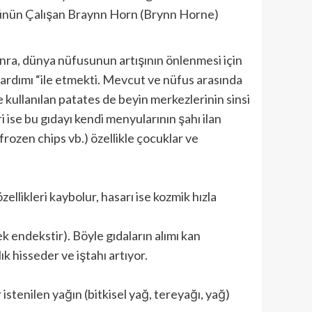
stitünün Çalışan Braynn Horn (Brynn Horne)
sonra, dünya nüfusunun artışının önlenmesi için
ardımı “ile etmekti. Mevcut ve nüfus arasında
de kullanılan patates de beyin merkezlerinin sinsi
i ise bu gıdayı kendi menyularının şahı ilan
frozen chips vb.) özellikle çocuklar ve
zellikleri kaybolur, hasarı ise kozmik hızla
k endekstir). Böyle gıdaların alımı kan
k hisseder ve iştahı artıyor.
istenilen yağın (bitkisel yağ, tereyağı, yağ)