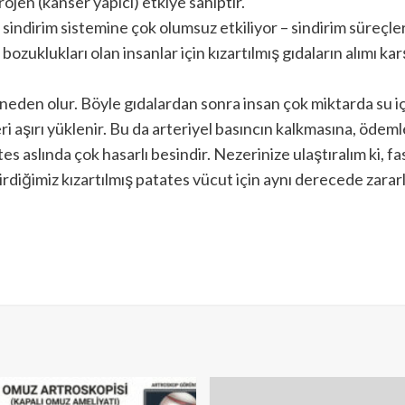
ojen (kanser yapıcı) etkiye sahiptir.
s sindirim sistemine çok olumsuz etkiliyor – sindirim süreçler
bozuklukları olan insanlar için kızartılmış gıdaların alımı kar
neden olur. Böyle gıdalardan sonra insan çok miktarda su iç
 aşırı yüklenir. Bu da arteriyel basıncın kalkmasına, ödemle
tes aslında çok hasarlı besindir. Nezerinize ulaştıralım ki,
diğimiz kızartılmış patates vücut için aynı derecede zararlı