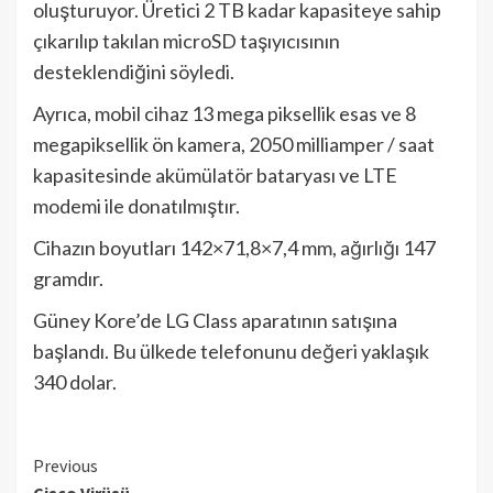
oluşturuyor. Üretici 2 TB kadar kapasiteye sahip
çıkarılıp takılan microSD taşıyıcısının
desteklendiğini söyledi.
Ayrıca, mobil cihaz 13 mega piksellik esas ve 8
megapiksellik ön kamera, 2050 milliamper / saat
kapasitesinde akümülatör bataryası ve LTE
modemi ile donatılmıştır.
Cihazın boyutları 142×71,8×7,4 mm, ağırlığı 147
gramdır.
Güney Kore’de LG Class aparatının satışına
başlandı. Bu ülkede telefonunu değeri yaklaşık
340 dolar.
Continue
Previous
Cisco Virüsü