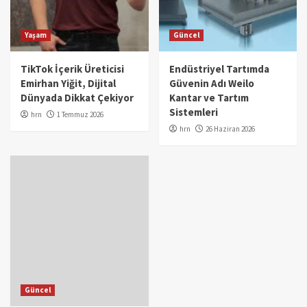
Yaşam
Güncel
TikTok İçerik Üreticisi
Endüstriyel Tartımda
Emirhan Yiğit, Dijital
Güvenin Adı Weilo
Dünyada Dikkat Çekiyor
Kantar ve Tartım
Sistemleri
hrn
1 Temmuz 2026
hrn
26 Haziran 2026
Güncel