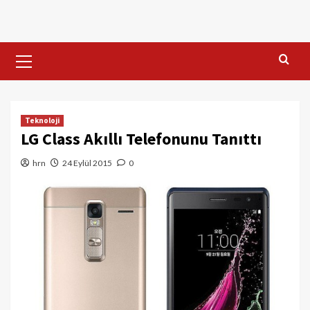
Skip
to
content
Primary
Menu
Teknoloji
LG Class Akıllı Telefonunu Tanıttı
hrn
24 Eylül 2015
0