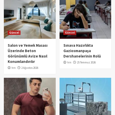
Güncel
Güncel
Salon ve Yemek Masası
Sınava Hazırlıkta
Üzerinde Beton
Gaziosmanpaşa
Görünümlü Avize Nasıl
Dershanelerinin Rolü
Konumlandırılır
hrn
25 Temmuz 2026
hrn
2 Ağustos 2026