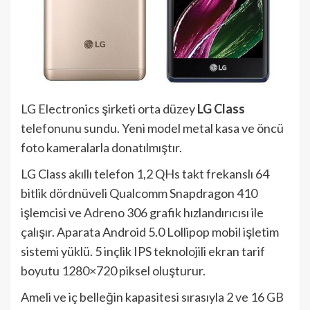
LG Electronics şirketi orta düzey
LG Class
telefonunu sundu. Yeni model metal kasa ve öncü
foto kameralarla donatılmıştır.
LG Class akıllı telefon 1,2 QHs takt frekanslı 64
bitlik dördnüveli Qualcomm Snapdragon 410
işlemcisi ve Adreno 306 grafik hızlandırıcısı ile
çalışır. Aparata Android 5.0 Lollipop mobil işletim
sistemi yüklü. 5 inçlik IPS teknolojili ekran tarif
boyutu 1280×720 piksel oluşturur.
Ameli ve iç belleğin kapasitesi sırasıyla 2 ve 16 GB