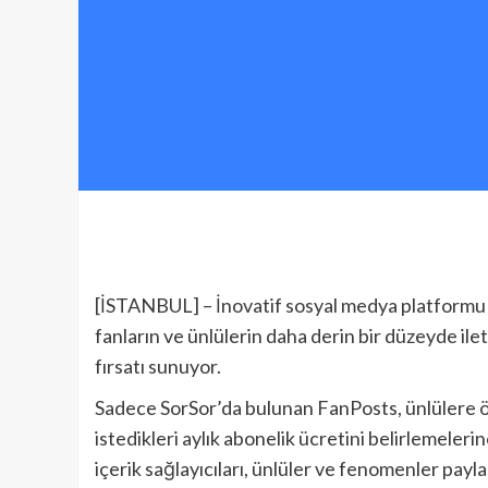
[İSTANBUL] – İnovatif sosyal medya platformu S
fanların ve ünlülerin daha derin bir düzeyde il
fırsatı sunuyor.
Sadece SorSor’da bulunan FanPosts, ünlülere öz
istedikleri aylık abonelik ücretini belirlemelerin
içerik sağlayıcıları, ünlüler ve fenomenler payl