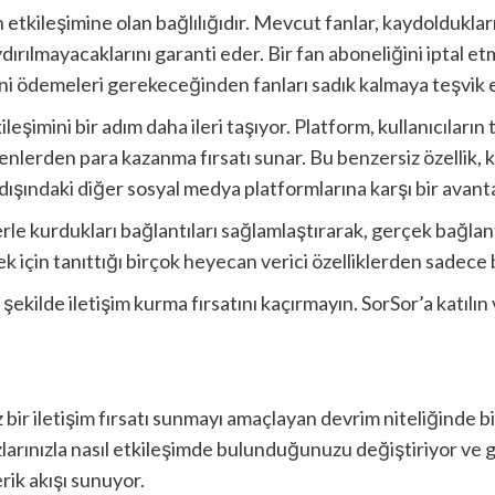
n etkileşimine olan bağlılığıdır. Mevcut fanlar, kaydoldukla
dırılmayacaklarını garanti eder. Bir fan aboneliğini iptal 
ni ödemeleri gerekeceğinden fanları sadık kalmaya teşvik 
kileşimini bir adım daha ileri taşıyor. Platform, kullanıcılar
nlerden para kazanma fırsatı sunar. Bu benzersiz özellik, ku
ındaki diğer sosyal medya platformlarına karşı bir avantaj
rle kurdukları bağlantıları sağlamlaştırarak, gerçek bağlant
için tanıttığı birçok heyecan verici özelliklerden sadece b
 şekilde iletişim kurma fırsatını kaçırmayın. SorSor’a katılı
z bir iletişim fırsatı sunmayı amaçlayan devrim niteliğinde
zlarınızla nasıl etkileşimde bulunduğunuzu değiştiriyor ve 
rik akışı sunuyor.