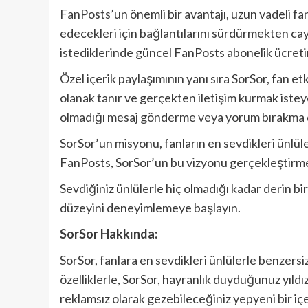
FanPosts’un önemli bir avantajı, uzun vadeli fa
edecekleri için bağlantılarını sürdürmekten cay
istediklerinde güncel FanPosts abonelik ücreti
Özel içerik paylaşımının yanı sıra SorSor, fan et
olanak tanır ve gerçekten iletişim kurmak isteye
olmadığı mesaj gönderme veya yorum bırakma dış
SorSor’un misyonu, fanların en sevdikleri ünlüle
FanPosts, SorSor’un bu vizyonu gerçekleştirmek 
Sevdiğiniz ünlülerle hiç olmadığı kadar derin bir
düzeyini deneyimlemeye başlayın.
SorSor Hakkında:
SorSor, fanlara en sevdikleri ünlülerle benzersi
özelliklerle, SorSor, hayranlık duyduğunuz yıldı
reklamsız olarak gezebileceğiniz yepyeni bir içe