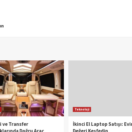
ın
Teknoloji
çi ve Transfer
İkinci El Laptop Satışı: Ev
klarında Doğru Araç
Değeri Keşfedin