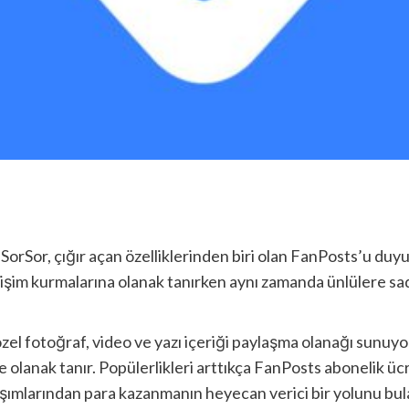
orSor, çığır açan özelliklerinden biri olan FanPosts’u du
etişim kurmalarına olanak tanırken aynı zamanda ünlülere sad
el fotoğraf, video ve yazı içeriği paylaşma olanağı sunuyor
e olanak tanır. Popülerlikleri arttıkça FanPosts abonelik ücre
aşımlarından para kazanmanın heyecan verici bir yolunu bulab