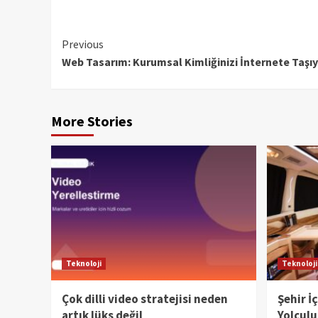
Continue
Previous
Web Tasarım: Kurumsal Kimliğinizi İnternete Taşıy
Reading
More Stories
Teknoloji
Teknoloji
Çok dilli video stratejisi neden
Şehir İ
artık lüks değil
Yolculu