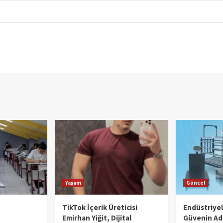
Yaşam
Güncel
TikTok İçerik Üreticisi
Endüstriye
Emirhan Yiğit, Dijital
Güvenin Adı