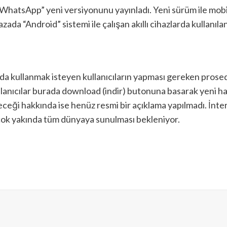
WhatsApp” yeni versiyonunu yayınladı. Yeni sürüm ile mobil 
zada “Android” sistemi ile çalışan akıllı cihazlarda kullanılan 
rında kullanmak isteyen kullanıcıların yapması gereken prosedü
anıcılar burada download (indir) butonuna basarak yeni halin
eceği hakkında ise henüz resmi bir açıklama yapılmadı. İnte
 çok yakında tüm dünyaya sunulması bekleniyor.