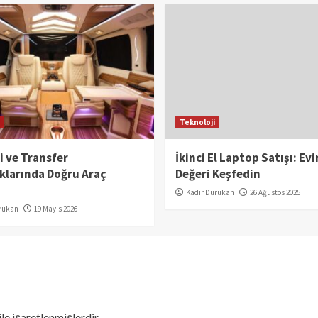
Teknoloji
çi ve Transfer
İkinci El Laptop Satışı: Ev
klarında Doğru Araç
Değeri Keşfedin
Kadir Durukan
26 Ağustos 2025
rukan
19 Mayıs 2026
ile işaretlenmişlerdir