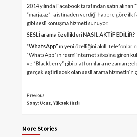
2014 yılında Facebook tarafından satın alınan “
“marja.az” -a istinaden verdiği habere göre ilk fa
gibi sesli konuşma hizmeti sunuyor.
SESLİ arama özellikleri NASIL AKTİF EDİLİR?
“
WhatsApp”
ın yeni özelliğini akıllı telefonla
“WhatsApp” ın resmi internet sitesine giren kull
ve “Blackberry” gibi platformlara ne zaman gel
gerçekleştirilecek olan sesli arama hizmetinin
Continue
Previous
Sony: Ucuz, Yüksek Hızlı
Reading
More Stories