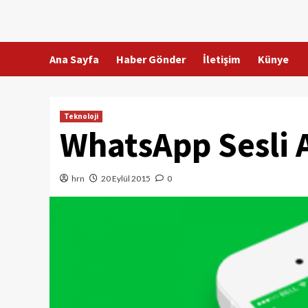
Skip
to
content
Ana Sayfa
Haber Gönder
İletişim
Künye
Teknoloji
WhatsApp Sesli 
hrn
20 Eylül 2015
0