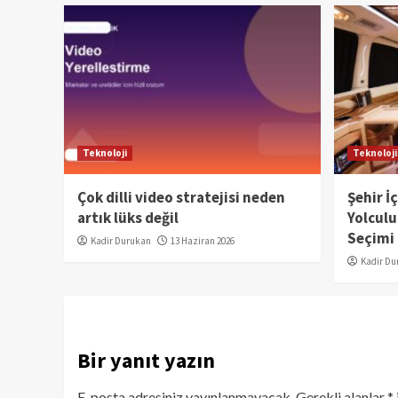
Teknoloji
Teknoloji
Çok dilli video stratejisi neden
Şehir İ
artık lüks değil
Yolculu
Seçimi
Kadir Durukan
13 Haziran 2026
Kadir Du
Bir yanıt yazın
E-posta adresiniz yayınlanmayacak.
Gerekli alanlar
*