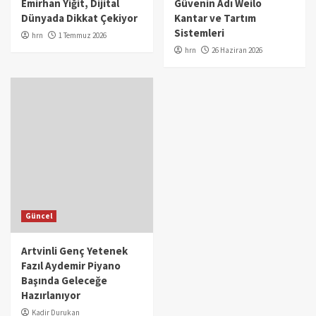
Emirhan Yiğit, Dijital
Güvenin Adı Weilo
Dünyada Dikkat Çekiyor
Kantar ve Tartım
Sistemleri
hrn
1 Temmuz 2026
hrn
26 Haziran 2026
Güncel
Artvinli Genç Yetenek
Fazıl Aydemir Piyano
Başında Geleceğe
Hazırlanıyor
Kadir Durukan