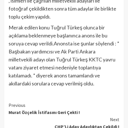
, isimleri ile çağrılan milletvekili adayları ile
fotoğraf çekildikten sonra tüm adaylar ile birlikte
toplu çekim yapıldı.
Merak edilen konu Tuğrul Türkeş olunca bir
açıklama beklenmeye başlanınca anons ile bu
soruya cevap verildi.Anonsta ise şunlar söylendi : ”
Başbakan yardımcısı ve Ak Parti Ankara
milletvekili adayı olan Tuğrul Türkeş KKTC yavru
vatanı ziyaret etmesi nedeniyle toplantıya
katılamadı. ” diyerek anons tamamlandı ve
akıllardaki sorulara cevap verilmiş oldu.
Continue
Previous
Murat Özçelik İstifasını Geri Çekti !
Reading
Next
CHP’Li Aday Adaylıktan Çekildi !