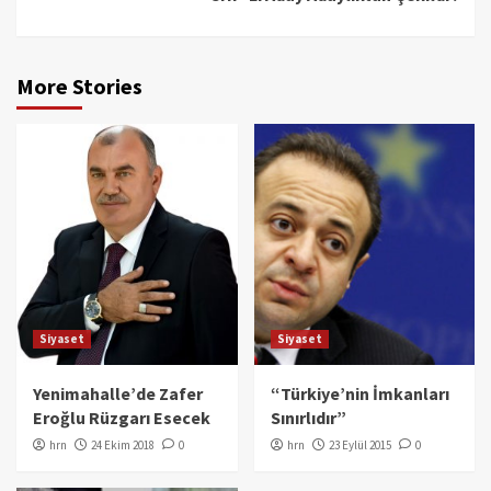
More Stories
Siyaset
Siyaset
Yenimahalle’de Zafer
“Türkiye’nin İmkanları
Eroğlu Rüzgarı Esecek
Sınırlıdır”
hrn
24 Ekim 2018
0
hrn
23 Eylül 2015
0