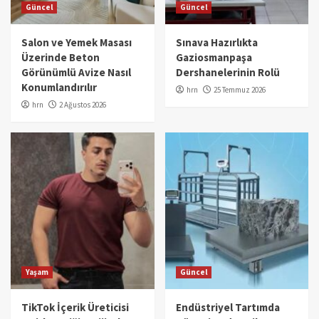
Güncel
Güncel
Salon ve Yemek Masası
Sınava Hazırlıkta
Üzerinde Beton
Gaziosmanpaşa
Görünümlü Avize Nasıl
Dershanelerinin Rolü
Konumlandırılır
hrn
25 Temmuz 2026
hrn
2 Ağustos 2026
Yaşam
Güncel
TikTok İçerik Üreticisi
Endüstriyel Tartımda