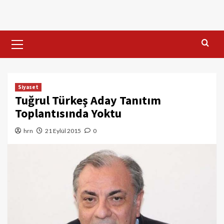
Skip
to
content
Primary
Menu
Siyaset
Tuğrul Türkeş Aday Tanıtım
Toplantısında Yoktu
hrn
21 Eylül 2015
0